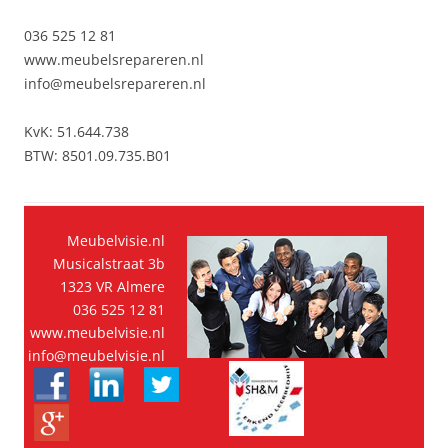
036 525 12 81
www.meubelsrepareren.nl
info@meubelsrepareren.nl
KvK: 51.644.738
BTW: 8501.09.735.B01
Meubelvisie.nl
Musicalstraat 3b
1323 VR Almere
036 525 12 81
www.meubelvisie.nl
info@meubelvisie.nl