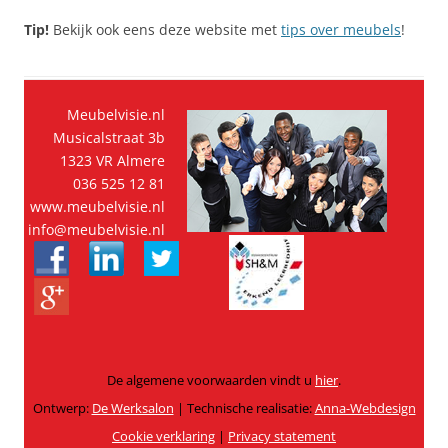
Tip!
Bekijk ook eens deze website met
tips over meubels
!
Meubelvisie.nl
Musicalstraat 3b
1323 VR Almere
036 525 12 81
www.meubelvisie.nl
info@meubelvisie.nl
De algemene voorwaarden vindt u
hier
.
Ontwerp:
De Werksalon
| Technische realisatie:
Anna-Webdesign
Cookie verklaring
|
Privacy statement